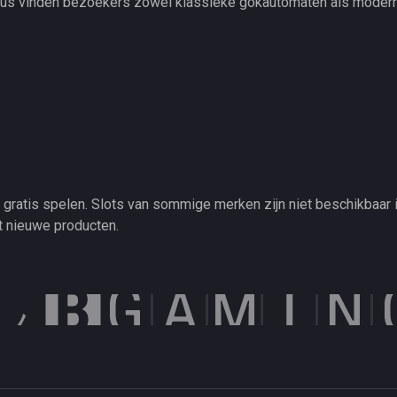
us vinden bezoekers zowel klassieke gokautomaten als moderne 
 gratis spelen. Slots van sommige merken zijn niet beschikbaar i
t nieuwe producten.