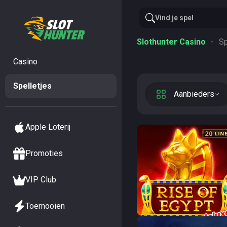
Vind je spel
Slothunter Casino
Sp
Casino
Spelletjes
Aanbieders
Apple Loterij
Promoties
VIP Club
Toernooien