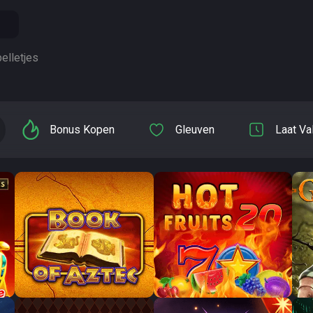
elletjes
Bonus Kopen
Gleuven
Laat Va