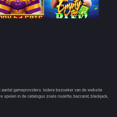
 aantal gameproviders. Iedere bezoeker van de website
e spelen in de catalogus zoals roulette, baccarat, blackjack,