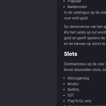
Populair
Aanbevolen
In de catalogus op de sit
voor echt geld.
De demoversie van het spe
Als het saldo op nul word
geld en geeft spelers de 
en de kansen op winst te
Slots
Slotmachines op de site v
bevat duizenden slots, w
Microgaming
Amatic
NetEnt;
EGT
Play’N Go, enz.